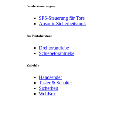
Sondersteuerungen
SPS-Steuerung für Tore
Ansonic Sicherheitsfunk
für Einfahrtstore
Drehtorantriebe
Schiebetorantriebe
Zubehör
Handsender
Taster & Schalter
Sicherheit
WebBox