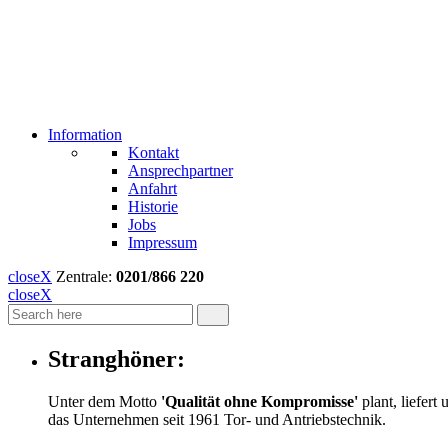
Information
Kontakt
Ansprechpartner
Anfahrt
Historie
Jobs
Impressum
close
X
Zentrale:
0201/866 220
close
X
Stranghöner:
Unter dem Motto
'Qualität ohne Kompromisse'
plant, liefert
das Unternehmen seit 1961 Tor- und Antriebstechnik.