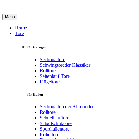
Menu
Home
Tore
für Garagen
Sectionaltore
Schwingtore
der Klassiker
Rolltore
Seitenlauf-Tore
Flügeltore
für Hallen
Sectionaltore
der Allrounder
Rolltore
Schnelllauftore
Schallschutztore
Sporthallentore
Isoliertore