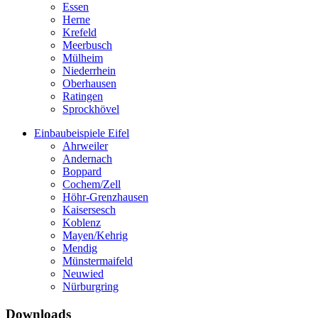
Essen
Herne
Krefeld
Meerbusch
Mülheim
Niederrhein
Oberhausen
Ratingen
Sprockhövel
Einbaubeispiele Eifel
Ahrweiler
Andernach
Boppard
Cochem/Zell
Höhr-Grenzhausen
Kaisersesch
Koblenz
Mayen/Kehrig
Mendig
Münstermaifeld
Neuwied
Nürburgring
Downloads