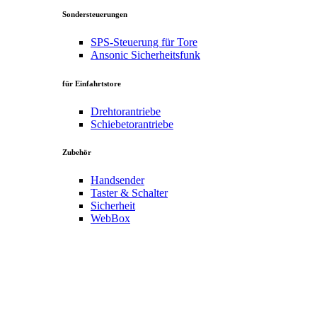
Sondersteuerungen
SPS-Steuerung für Tore
Ansonic Sicherheitsfunk
für Einfahrtstore
Drehtorantriebe
Schiebetorantriebe
Zubehör
Handsender
Taster & Schalter
Sicherheit
WebBox