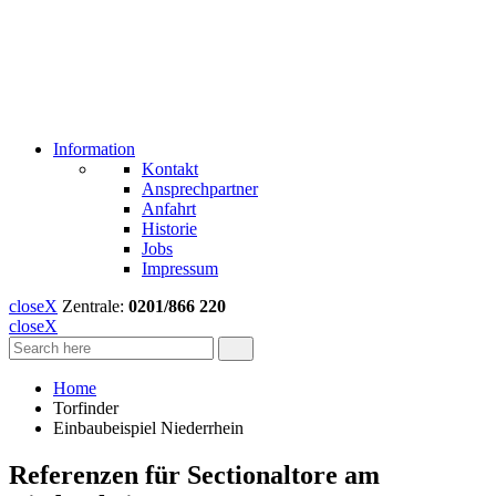
Information
Kontakt
Ansprechpartner
Anfahrt
Historie
Jobs
Impressum
close
X
Zentrale:
0201/866 220
close
X
Home
Torfinder
Einbaubeispiel Niederrhein
Referenzen für Sectionaltore am