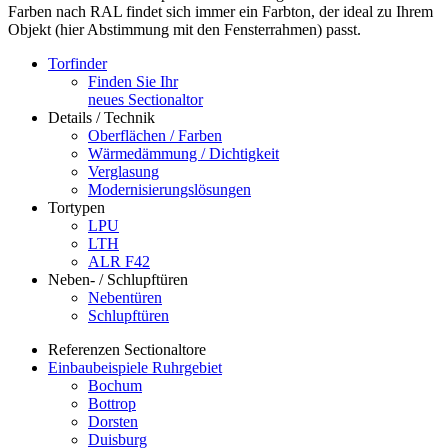
Farben nach RAL findet sich immer ein Farbton, der ideal zu Ihrem
Objekt (hier Abstimmung mit den Fensterrahmen) passt.
Torfinder
Finden Sie Ihr
neues Sectionaltor
Details / Technik
Oberflächen / Farben
Wärmedämmung / Dichtigkeit
Verglasung
Modernisierungslösungen
Tortypen
LPU
LTH
ALR F42
Neben- / Schlupftüren
Nebentüren
Schlupftüren
Referenzen Sectionaltore
Einbaubeispiele Ruhrgebiet
Bochum
Bottrop
Dorsten
Duisburg