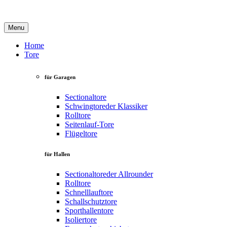
Menu
Home
Tore
für Garagen
Sectionaltore
Schwingtore
der Klassiker
Rolltore
Seitenlauf-Tore
Flügeltore
für Hallen
Sectionaltore
der Allrounder
Rolltore
Schnelllauftore
Schallschutztore
Sporthallentore
Isoliertore