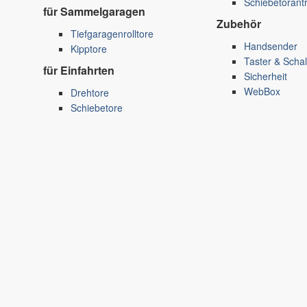
Schiebetorant
für Sammelgaragen
Zubehör
Tiefgaragenrolltore
Handsender
Kipptore
Taster & Schal
für Einfahrten
Sicherheit
WebBox
Drehtore
Schiebetore