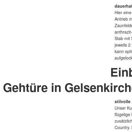
dauerhaf
Hier eine
Antrieb 
Zaunfeld
anthrazit
Stab mit
jeweils 2
kann opt
aufgeloc
Ein
 Gehtüre in Gelsenkirc
stilvoll
Unser Ku
flügelig
zusätzlic
Country.