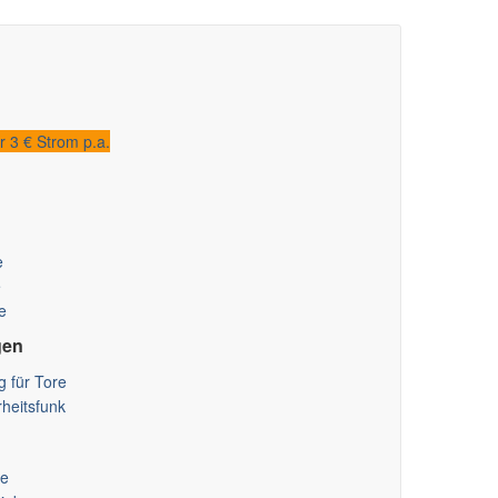
 3 € Strom p.a.
e
e
e
gen
 für Tore
heitsfunk
be