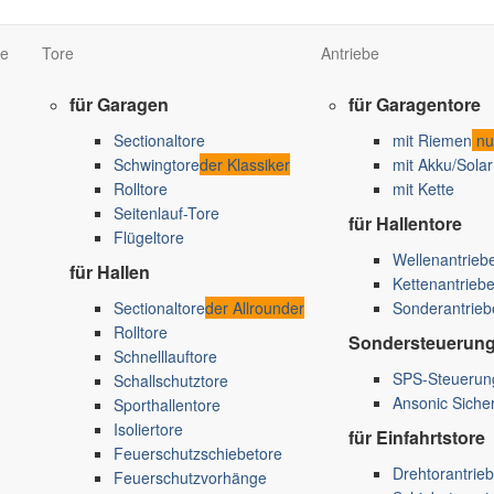
e
Tore
Antriebe
für Garagen
für Garagentore
Sectionaltore
mit Riemen
nur
Schwingtore
der Klassiker
mit Akku/Solar
Rolltore
mit Kette
Seitenlauf-Tore
für Hallentore
Flügeltore
Wellenantrieb
für Hallen
Kettenantrieb
Sectionaltore
der Allrounder
Sonderantrieb
Rolltore
Sondersteuerun
Schnelllauftore
SPS-Steuerung
Schallschutztore
Ansonic Sicher
Sporthallentore
Isoliertore
für Einfahrtstore
Feuerschutzschiebetore
Drehtorantrie
Feuerschutzvorhänge