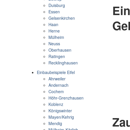
Ein
Duisburg
Essen
Gelsenkirchen
Ge
Haan
Herne
Mülheim
Neuss
Oberhausen
Ratingen
Recklinghausen
Einbaubeispiele Eifel
Ahrweiler
Andernach
Cochem
Höhr-Grenzhausen
Koblenz
Königswinter
Zau
Mayen/Kehrig
Mendig
Mülheim-Kärlich