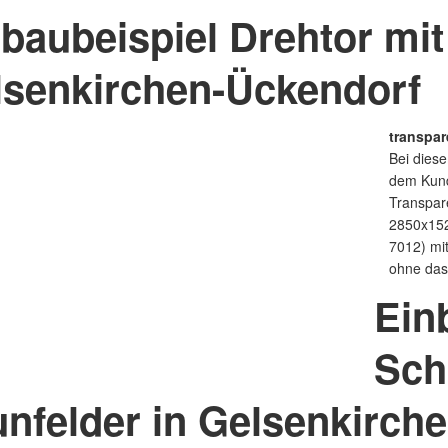
baubeispiel Drehtor mit
lsenkirchen-Ückendorf
transpar
Bei dies
dem Kunde
Transpare
2850x15
7012) mi
ohne das
Ein
Sch
nfelder in Gelsenkirch