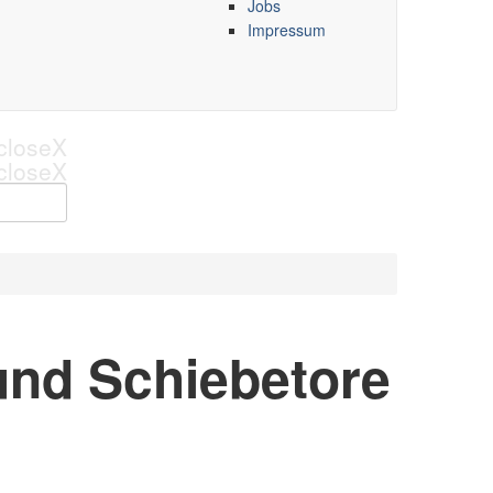
Jobs
Impressum
close
X
close
X
und Schiebetore